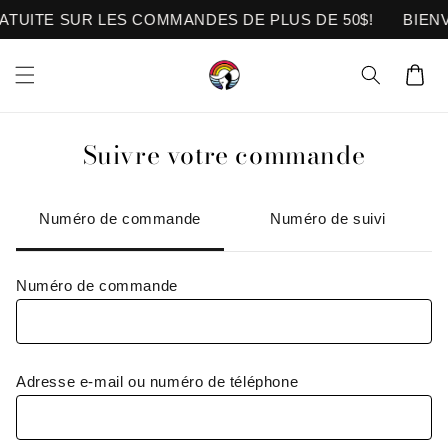
et
ATUITE SUR LES COMMANDES DE PLUS DE 50$!
BIENV
passer
au
contenu
Panier
Suivre votre commande
Numéro de commande
Numéro de suivi
Numéro de commande
Adresse e-mail ou numéro de téléphone